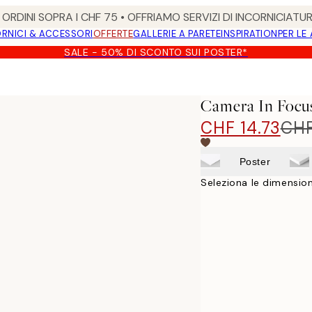
ORDINI SOPRA I CHF 75 • OFFRIAMO SERVIZI DI INCORNICIATU
RNICI & ACCESSORI
OFFERTE
GALLERIE A PARETE
INSPIRATION
PER LE
SALE - 50% DI SCONTO SUI POSTER*
Camera In Focus
CHF 14.73
CHF
Poster
Seleziona le dimension