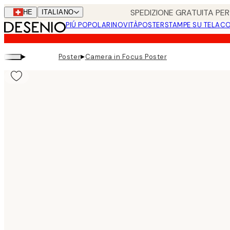
Skip
SPEDIZIONE GRATUITA PER 
CHE
ITALIANO
to
PIÚ POPOLARI
NOVITÀ
POSTER
STAMPE SU TELA
CO
main
content.
▸
▸
Poster
Camera in Focus Poster