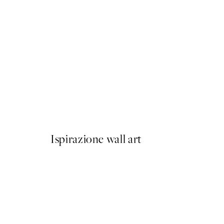
50%*
Lipstick Poster
Da CHF 3.98
CHF 7.95
Ispirazione wall art