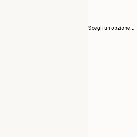
Scegli un'opzione...
Frame
30x40 cm
options
50x70 cm