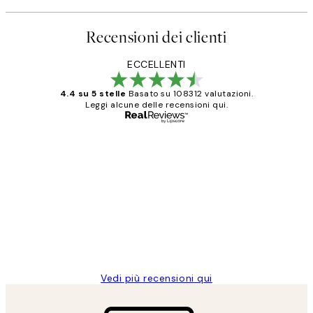
Recensioni dei clienti
ECCELLENTI
4.4 su 5 stelle
Basato su 108312 valutazioni.
Leggi alcune delle recensioni qui.
Acquirente verificato
recensioni
dei
PERFECT!!
clienti
26 mag
Alessandra G
Vedi più recensioni qui