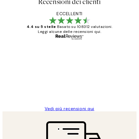
Recensioni dei clienti
ECCELLENTI
4.4 su 5 stelle
Basato su 108312 valutazioni.
Leggi alcune delle recensioni qui.
Acquirente verificato
recensioni
dei
PERFECT!!
clienti
26 mag
Alessandra G
Vedi più recensioni qui