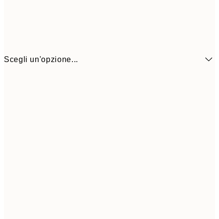
Scegli un'opzione...
CHF 10
21x30 cm
CHF 2