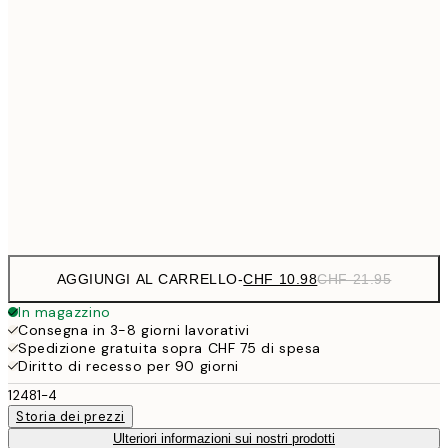
CHF 14
30x40 cm
CHF 2
CHF
40x50 cm
CH
CHF 24
50x70 cm
CH
Frame
options
AGGIUNGI AL CARRELLO
-
CHF 10.98
CHF 21.95
In magazzino
Consegna in 3-8 giorni lavorativi
Spedizione gratuita sopra CHF 75 di spesa
Diritto di recesso per 90 giorni
12481-4
Storia dei prezzi
Ulteriori informazioni sui nostri prodotti