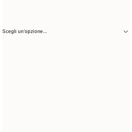
Scegli un'opzione...
CHF 17
30x40 cm
CHF 3