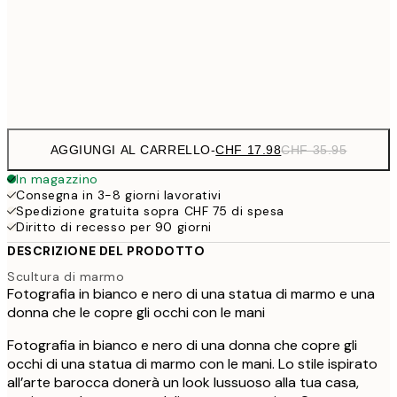
CHF 29
50x70 cm
CHF 5
Frame
options
AGGIUNGI AL CARRELLO
-
CHF 17.98
CHF 35.95
In magazzino
Consegna in 3-8 giorni lavorativi
Spedizione gratuita sopra CHF 75 di spesa
Diritto di recesso per 90 giorni
DESCRIZIONE DEL PRODOTTO
Scultura di marmo
Fotografia in bianco e nero di una statua di marmo e una
donna che le copre gli occhi con le mani
Fotografia in bianco e nero di una donna che copre gli
occhi di una statua di marmo con le mani. Lo stile ispirato
all’arte barocca donerà un look lussuoso alla tua casa,