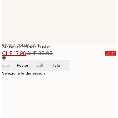
STUDIO COLLECTION
Sensitive Touch Poster
CHF 17.98
CHF 35.95
50%*
Poster
Tela
Seleziona le dimensioni