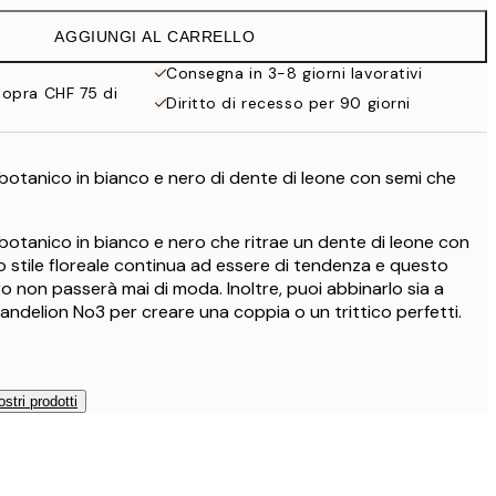
CHF 21.95
AGGIUNGI AL CARRELLO
CHF 14.73
CHF 29.45
Consegna in 3-8 giorni lavorativi
sopra CHF 75 di
CHF 19
Diritto di recesso per 90 giorni
CHF 38
CHF 24.50
e
CHF 49
otanico in bianco e nero di dente di leone con semi che
otanico in bianco e nero che ritrae un dente di leone con
o stile floreale continua ad essere di tendenza e questo
o non passerà mai di moda. Inoltre, puoi abbinarlo sia a
andelion No3 per creare una coppia o un trittico perfetti.
ostri prodotti