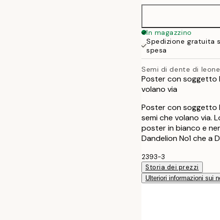
30x40 cm
In magazzino
Spedizione gratuita 
40x50 cm
spesa
Semi di dente di leon
50x70 cm
Poster con soggetto b
volano via
Poster con soggetto b
semi che volano via. L
poster in bianco e ner
Dandelion No1 che a D
2393-3
Storia dei prezzi
Ulteriori informazioni sui n