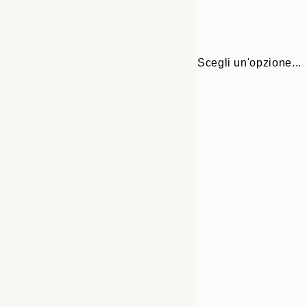
Scegli un'opzione...
Frame
13x18 cm
options
21x30 cm