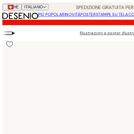
Skip
SPEDIZIONE GRATUITA PER 
CHE
ITALIANO
to
PIÚ POPOLARI
NOVITÀ
POSTER
STAMPE SU TELA
CO
main
content.
▸
Illustrazioni e poster illustr