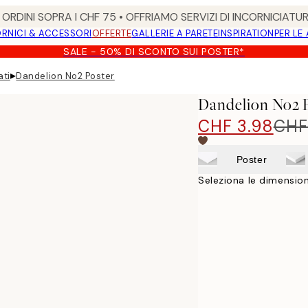
ORDINI SOPRA I CHF 75 • OFFRIAMO SERVIZI DI INCORNICIATU
RNICI & ACCESSORI
OFFERTE
GALLERIE A PARETE
INSPIRATION
PER LE
SALE - 50% DI SCONTO SUI POSTER*
▸
ati
Dandelion No2 Poster
Dandelion No2 
CHF 3.98
CHF
Poster
Seleziona le dimension