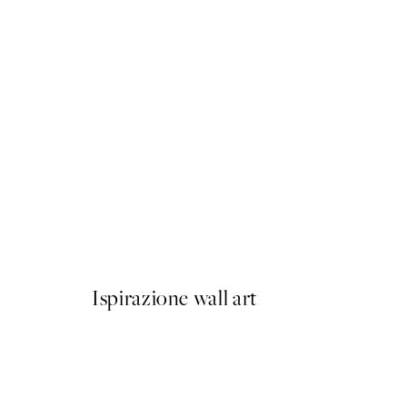
50%*
Almost Kiss Poster
Da CHF 3.98
CHF 7.95
Ispirazione wall art