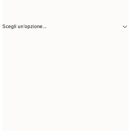
Scegli un'opzione...
CHF 14
30x40 cm
CHF 2