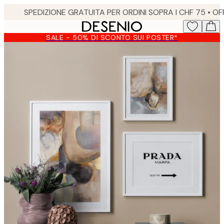
Skip
to
main
SALE - 50% DI SCONTO SUI POSTER*
content.