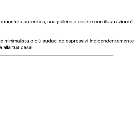
atmosfera autentica, una galleria a parete con illustrazioni è
tile minimalista o più audaci ed espressivi. Indipendentemente
a alla tua casa!
Acquirente verificato
👏🏻👏🏻👏🏻
14 mag
Arianna C