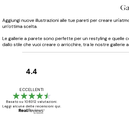
Ga
Aggiungi nuove illustrazioni alle tue pareti per creare un'at
un’ottima scelta.
Le gallerie a parete sono perfette per un restyling e quelle 
dallo stile che vuoi creare o arricchire, tra le nostre gallerie
4.4
recensioni
dei
PERFECT!!
ECCELLENTI
clienti
Basato su 108312 valutazioni.
Leggi alcune delle recensioni qui.
26 mag
Alessandra G