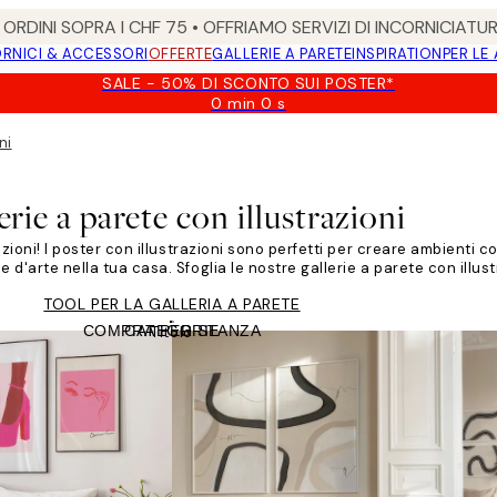
ORDINI SOPRA I CHF 75 • OFFRIAMO SERVIZI DI INCORNICIATU
RNICI & ACCESSORI
OFFERTE
GALLERIE A PARETE
INSPIRATION
PER LE
SALE - 50% DI SCONTO SUI POSTER*
0 min
0 s
Valido
fino
ni
a:
2026-
08-
erie a parete con illustrazioni
09
azioni! I poster con illustrazioni sono perfetti per creare ambienti 
'arte nella tua casa. Sfoglia le nostre gallerie a parete con illust
TOOL PER LA GALLERIA A PARETE
COMPRA PER STANZA
CATEGORIE
Titolo