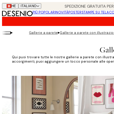
Skip
SPEDIZIONE GRATUITA PER 
CHE
ITALIANO
to
PIÚ POPOLARI
NOVITÀ
POSTER
STAMPE SU TELA
CO
main
content.
▸
▸
Gallerie a parete
Gallerie a parete con illustrazio
Gall
Qui puoi trovare tutte le nostre gallerie a parete con illustr
accorgimenti, puoi aggiungere un tocco personale alle opere d