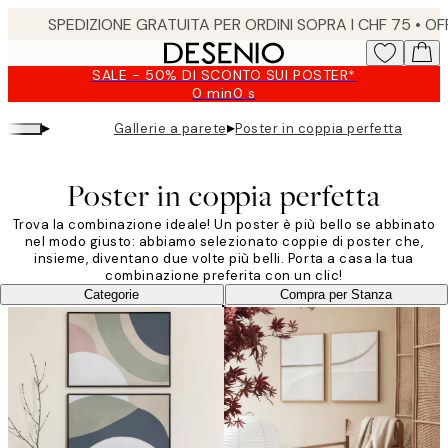
Skip
to
main
SALE - 50% DI SCONTO SUI POSTER*
content.
0 min
0 s
Valido
fino
▸
▸
Gallerie a parete
Poster in coppia perfetta
a:
2026-
08-
Poster in coppia perfetta
09
Trova la combinazione ideale! Un poster è più bello se abbinato
nel modo giusto: abbiamo selezionato coppie di poster che,
insieme, diventano due volte più belli. Porta a casa la tua
combinazione preferita con un clic!
Categorie
Compra per Stanza