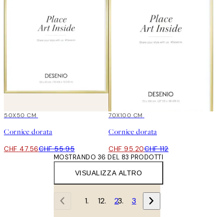
15%*
50X50 CM
15%*
70X100 CM
Cornice dorata
Cornice dorata
CHF 47.56
CHF 55.95
CHF 95.20
CHF 112
MOSTRANDO 36 DEL 83 PRODOTTI
VISUALIZZA ALTRO
1
2
3