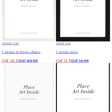
15%*
30X40 CM
15%*
13X18 CM
Cornice in legno chiaro
Cornice nera
CHF 38.21
CHF 44.95
CHF 12.71
CHF 14.95