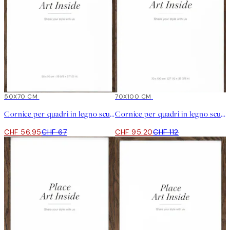
15%*
50X70 CM
15%*
70X100 CM
Cornice per quadri in legno scuro
Cornice per quadri in legno scuro
CHF 56.95
CHF 67
CHF 95.20
CHF 112