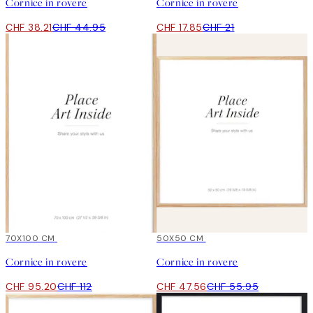
Cornice in rovere
Cornice in rovere
CHF 38.21
CHF 44.95
CHF 17.85
CHF 21
15%*
70X100 CM
15%*
50X50 CM
Cornice in rovere
Cornice in rovere
CHF 95.20
CHF 112
CHF 47.56
CHF 55.95