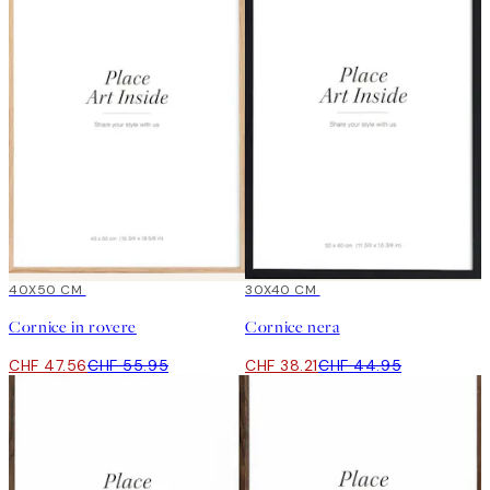
15%*
40X50 CM
15%*
30X40 CM
Cornice in rovere
Cornice nera
CHF 47.56
CHF 55.95
CHF 38.21
CHF 44.95