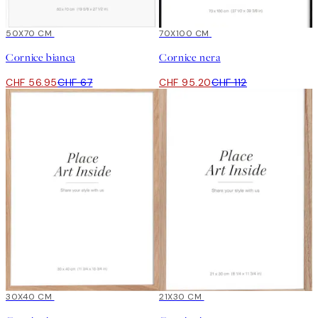
15%*
50X70 CM
15%*
70X100 CM
Cornice bianca
Cornice nera
CHF 56.95
CHF 67
CHF 95.20
CHF 112
15%*
30X40 CM
15%*
21X30 CM