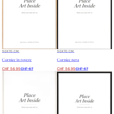
15%*
50X70 CM
15%*
50X70 CM
Cornice in rovere
Cornice nera
CHF 56.95
CHF 67
CHF 56.95
CHF 67