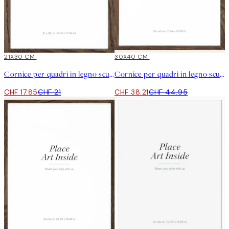
15%*
21X30 CM
15%*
30X40 CM
Cornice per quadri in legno scuro
Cornice per quadri in legno scuro
CHF 17.85
CHF 21
CHF 38.21
CHF 44.95