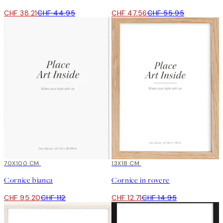
CHF 38.21
CHF 44.95
CHF 47.56
CHF 55.95
15%*
70X100 CM
15%*
13X18 CM
Cornice bianca
Cornice in rovere
CHF 95.20
CHF 112
CHF 12.71
CHF 14.95