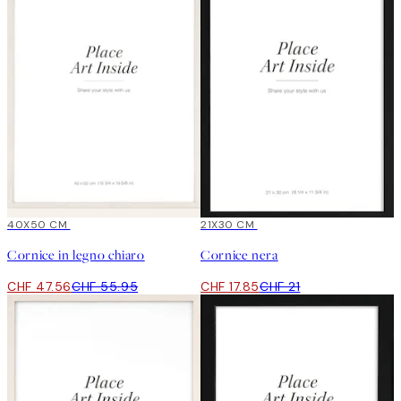
15%*
40X50 CM
15%*
21X30 CM
Cornice in legno chiaro
Cornice nera
CHF 47.56
CHF 55.95
CHF 17.85
CHF 21