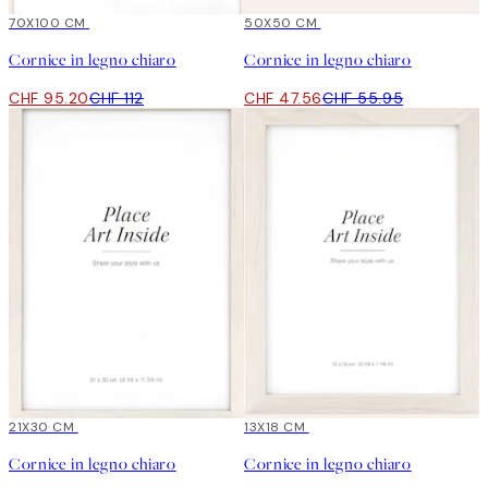
15%*
70X100 CM
15%*
50X50 CM
Cornice in legno chiaro
Cornice in legno chiaro
CHF 95.20
CHF 112
CHF 47.56
CHF 55.95
15%*
21X30 CM
15%*
13X18 CM
Cornice in legno chiaro
Cornice in legno chiaro