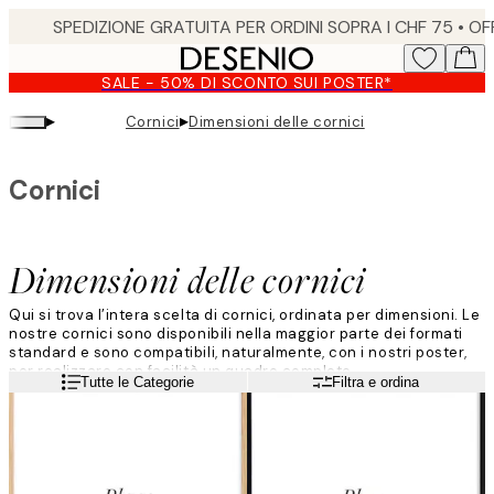
Skip
to
main
SALE - 50% DI SCONTO SUI POSTER*
content.
▸
▸
Cornici
Dimensioni delle cornici
Cornici
Dimensioni delle cornici
Qui si trova l’intera scelta di cornici, ordinata per dimensioni. Le
nostre cornici sono disponibili nella maggior parte dei formati
standard e sono compatibili, naturalmente, con i nostri poster,
per realizzare con facilità un quadro completo.
Leggi di più
Tutte le Categorie
Filtra e ordina