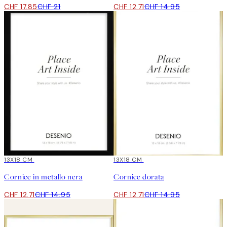
CHF 17.85
CHF 21
CHF 12.71
CHF 14.95
15%*
13X18 CM
15%*
13X18 CM
Cornice in metallo nera
Cornice dorata
CHF 12.71
CHF 14.95
CHF 12.71
CHF 14.95