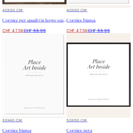
15%*
40X50 CM
15%*
40X50 CM
Cornice per quadri in legno scuro
Cornice bianca
CHF 47.56
CHF 55.95
CHF 47.56
CHF 55.95
15%*
30X40 CM
15%*
50X50 CM
Cornice bianca
Cornice nera