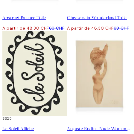
30%*
30%*
Abstract Balance Toile
Checkers in Wonderland Toile
À partir de 48.30 CHF
69 CHF
À partir de 48.30 CHF
69 CHF
50%*
SS25
30%*
Le Soleil Affiche
Auguste Rodin - Nude Woman Carrying Vase on Head Tableau sur toile