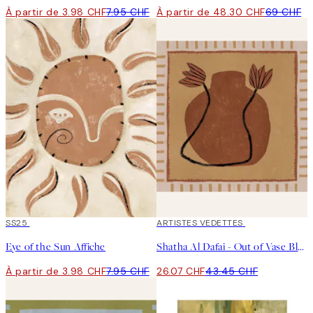
À partir de 3.98 CHF
7.95 CHF
À partir de 48.30 CHF
69 CHF
50%*
SS25
40%*
ARTISTES VEDETTES
Eye of the Sun Affiche
Shatha Al Dafai - Out of Vase Blooms 2 Affiche
À partir de 3.98 CHF
7.95 CHF
26.07 CHF
43.45 CHF