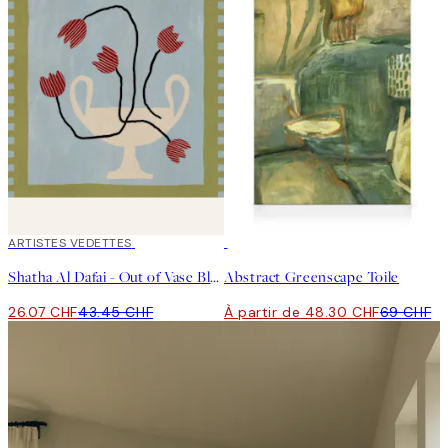
40%*
ARTISTES VEDETTES
30%*
Shatha Al Dafai - Out of Vase Blooms 6 Affiche
Abstract Greenscape Toile
26.07 CHF
43.45 CHF
À partir de 48.30 CHF
69 CHF