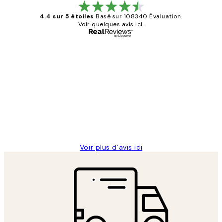
4.4 sur 5 étoiles
Basé sur 108340 Évaluation.
Voir quelques avis ici.
Acheteur vérifié
Avis
des
Impression que le colis avait été
clients
ouvert.Feuille enveloppant les affiches
abîmées aux extrémités.
4 juin
Edith G
Voir plus d’avis ici