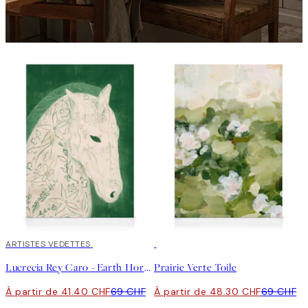
40%*
ARTISTES VEDETTES
30%*
Lucrecia Rey Caro - Earth Horse Toile
Prairie Verte Toile
À partir de 41.40 CHF
69 CHF
À partir de 48.30 CHF
69 CHF