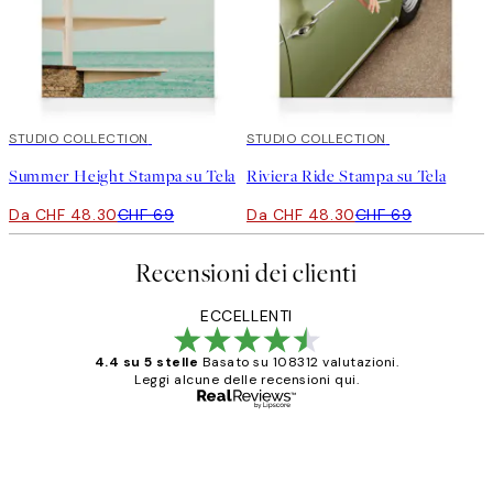
30%*
STUDIO COLLECTION
30%*
STUDIO COLLECTION
Summer Height Stampa su Tela
Riviera Ride Stampa su Tela
Da CHF 48.30
CHF 69
Da CHF 48.30
CHF 69
Recensioni dei clienti
ECCELLENTI
4.4 su 5 stelle
Basato su 108312 valutazioni.
Leggi alcune delle recensioni qui.
Acquirente verificato
recensioni
dei