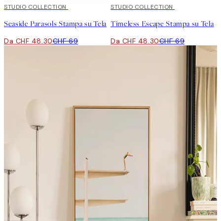
30%*
STUDIO COLLECTION
30%*
STUDIO COLLECTION
Seaside Parasols Stampa su Tela
Timeless Escape Stampa su Tela
Da CHF 48.30
CHF 69
Da CHF 48.30
CHF 69