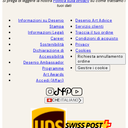
Si prega di leggere la nostra
Politica sulla privacy
su come trattiamo i
tuoi dati
Informazioni su Desenio
Desenio Art Advice
Stampa
Servizio clienti
Informazioni Legali
Traccia il tuo ordine
Career
Condizioni di acquisto
Sostenibilità
Privacy
Dichiarazione di
Cookies
Accessibilità
Richiesta annullamento
ordine
Desenio Ambassador
Gestire i cookie
Programme
Art Awards
Accedi (Affari)
CHE
ITALIANO