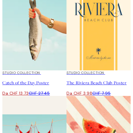
50%*
STUDIO COLLECTION
50%*
STUDIO COLLECTION
Catch of the Day Poster
The Riviera Beach Club Poster
Da CHF 13.73
CHF 27.45
Da CHF 3.98
CHF 7.95