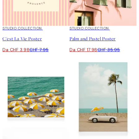
50%*
STUDIO COLLECTION
50%*
STUDIO COLLECTION
C'est La Vie Poster
Palm and Pastel Poster
Da CHF 3.98
CHF 7.95
Da CHF 17.98
CHF 35.95