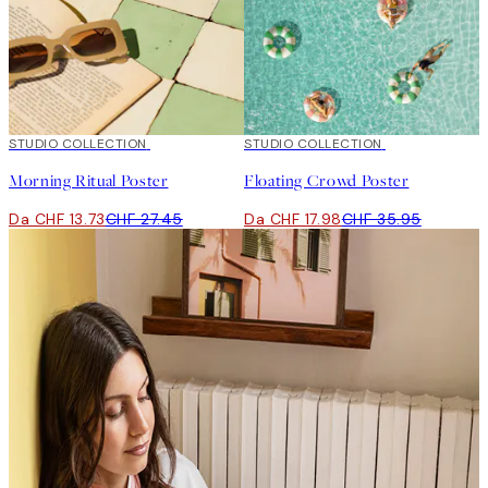
50%*
STUDIO COLLECTION
50%*
STUDIO COLLECTION
Morning Ritual Poster
Floating Crowd Poster
Da CHF 13.73
CHF 27.45
Da CHF 17.98
CHF 35.95