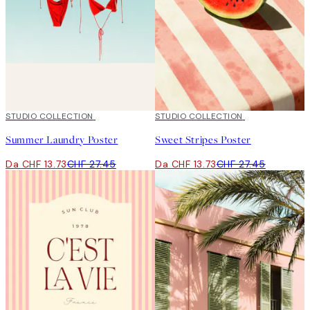
50%*
STUDIO COLLECTION
50%*
STUDIO COLLECTION
Summer Laundry Poster
Sweet Stripes Poster
Da CHF 13.73
CHF 27.45
Da CHF 13.73
CHF 27.45