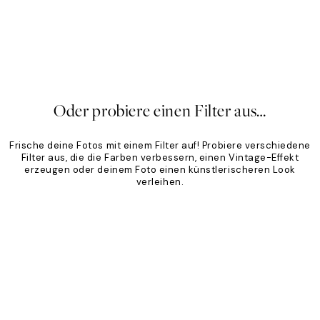
sic
Sandton
CHF 41.95
Ab CHF 33.56
CHF 41.95
20%*
Oder probiere einen Filter aus…
Frische deine Fotos mit einem Filter auf! Probiere verschiedene
Filter aus, die die Farben verbessern, einen Vintage-Effekt
erzeugen oder deinem Foto einen künstlerischeren Look
verleihen.
Product
Slider